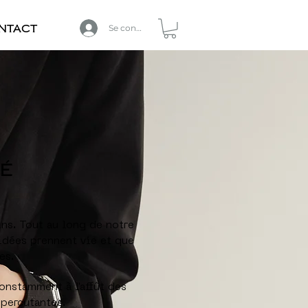
ntact
Se connecter
IÉ
ns. Tout au long de notre
 idées prennent vie et que
es.
nstamment à l'affût des
 percutantes.