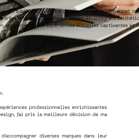
ue est sublimée par notre passion, ce qui nous permet de 
 créativité unique à chaque projet. En intégrant l'esthéti
on, nous créons des expériences visuelles captivantes et d
r.
expériences professionnelles enrichissantes
sign, j'ai pris la meilleure décision de ma
e d'accompagner diverses marques dans leur