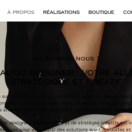
À propos
RÉALISATIONS
Boutique
Co
QUI SOMMES NOUS ?
AU'GO DESIGNER : votre ALL
STRATÉGIQUE ET CRÉATIF
 sur la collaboration et une écoute attentive de vos besoi
lons main dans la main avec vous, en veillant à ce que vos
s attentes soient non seulement satisfaites, mais dépassé
de designers expérimentés et de stratèges créatifs est co
ndances pour vous offrir des solutions avant-gardistes et