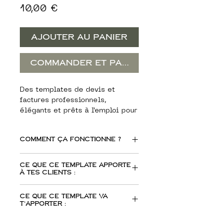
Prix
10,00 €
Ajouter au panier
Commander et payer
Des templates de devis et
factures professionnels,
élégants et prêts à l’emploi pour
structurer tes documents et
facturer tes clients avec clarté
Comment ça fonctionne ?
et crédibilité.
Reçois instantanément un
Personnalise chaque détail à ton
Ce que ce template apporte
fichier ZIP après ton achat.
à tes clients :
image : couleurs, typographies,
Ouvre le template sur
mise en page… tout est
Illustrator ou Canva.
Une expérience plus fluide et
modifiable pour s’adapter à ta
Ce que ce template va
Personnalise les couleurs et
professionnelle
: des
t’apporter :
charte graphique.
textes selon ton branding.
documents clairs et bien
Suis les indications pour une
structurés qui inspirent
Tous les éléments légaux