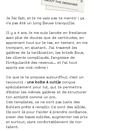
Je l’ai fait, et je ne vais pas te mentir : ça
n’a pas été un long fleuve tranquille.
Il y a 4 ans, je me suis lancée en freelance
avec plus de doutes que de certitudes, en
apprenant tout sur le tas, en testant, en me
trompant, en ajustant.
J’ai traversé les
galères de la tarification, les briefs flous,
les clients compliqués, l’angoisse de
l’irrégularité des revenus... et j’ai tout
appris par moi-même !
Ce que je te propose aujourd’hui, c’est un
raccourci :
une boîte à outils
conçue
spécialement pour toi, qui te permettra
d’éviter les mêmes galères et de structurer
ton activité comme un pro.
Ces templates, ce ne sont pas juste des
fichiers prêts à remplir. Ce sont des alliés.
Ils sont là pour t’aider à prendre confiance,
poser des bases solides, augmenter tes prix
et surtout, vivre confortablement de ton
talent.