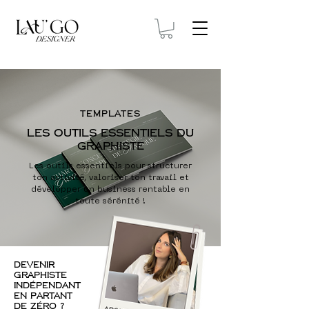
TEMPLATES
Les outils essentiels du
GRAPHISTE
Les outils essentiels pour structurer
ton activité, valoriser ton travail et
développer un business rentable en
toute sérénité !
Devenir
graphiste
indépendant
en partant
de zéro ?