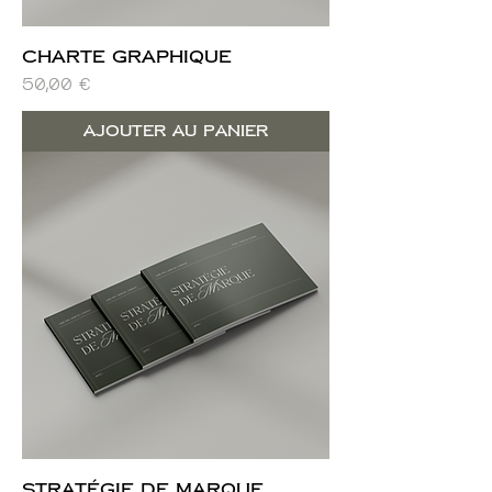
Charte graphique
Prix
50,00 €
Ajouter au panier
Stratégie de marque