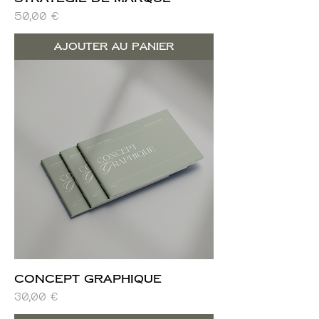
Prix
50,00 €
Ajouter au panier
Concept graphique
Prix
30,00 €